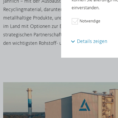
können Sie allerdings ni
jährlich – mit der Ausbaustufe ab 2026 – bis zu 180.
einverstanden.
Recyclingmaterial, darunter Leiterplatten, Kupferkab
metallhaltige Produkte, und ist das ideale Sprungbre
Notwendige
im Land mit Optionen zur Erweiterung der Wertschöp
strategischen Partnerschaften. So skalieren wir uns
Details zeigen
den wichtigsten Rohstoff- und Kundenströmen der Zu