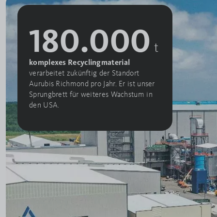
180.000
t
komplexes Recyclingmaterial
verarbeitet zukünftig der Standort
Aurubis Richmond pro Jahr. Er ist unser
Sprungbrett für weiteres Wachstum in
den USA.