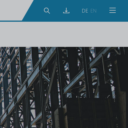
Suche
DE
EN
Menü
ftsbericht
022/23