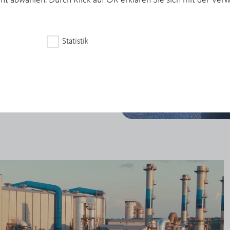
cht abwählen. Durch Klick auf OK erklären Sie sich mit der Ve
000 t komplexes
el und andere
tt für weiteres Wachstum
Statistik
fung sowie zu weiteren
ere Wertschöpfung nahe an
kunft.