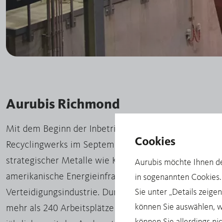
Aurubis Richmond
Mit dem Beginn der Inbetriebnahme des ersten US-M
Cookies
Recyclingwerks im September 2025 startet Aurubis d
strategischer Metalle wie Kupfer, Nickel, Zinn und Ed
Aurubis möchte Ihnen de
amerikanische Energieinfrastruktur, Datenzentren, 
in sogenannten Cookies. 
Sie unter „Details zeige
Verteidigungsindustrie. Durch die Investition von ru
können Sie auswählen, 
mehr als 240 Arbeitsplätze in Georgia geschaffen. De