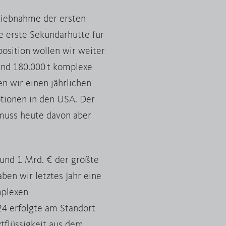
triebnahme der ersten
e erste Sekundärhütte für
position wollen wir weiter
und 180.000 t komplexe
n wir einen jährlichen
ptionen in den USA. Der
 muss heute davon aber
 rund 1 Mrd. € der größte
ben wir letztes Jahr eine
mplexen
4 erfolgte am Standort
tflüssigkeit aus dem