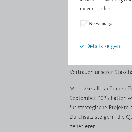
können Sie allerdings ni
Von links: Steffen Hoffmann (C
einverstanden.
Notwendige
Unsere Mitarbeiterinnen u
unserer Kulturinitiative 
Details zeigen
Unternehmenskultur hin z
Teamarbeit und konstruktiv
Vertrauen unserer Stakeho
Mehr Metalle auf eine effi
September 2025 hatten wi
für strategische Projekte
Durchsatz steigern, die Q
generieren.