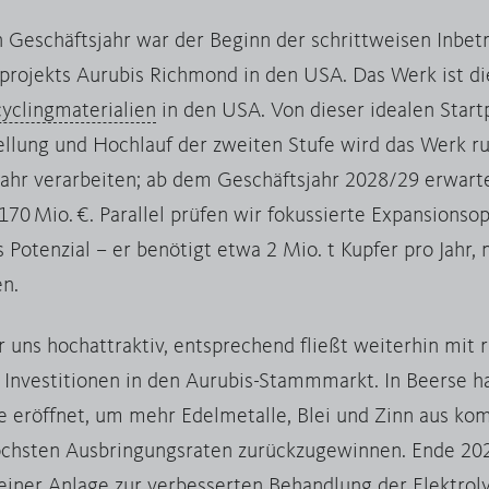
n Geschäftsjahr war der Beginn der schrittweisen Inbe
projekts Aurubis Richmond in den USA. Das Werk ist di
yclingmaterialien
in den USA. Von dieser idealen Start
tellung und Hochlauf der zweiten Stufe wird das Werk r
ahr verarbeiten; ab dem Geschäftsjahr 2028/29 erwarte
170 Mio. €. Parallel prüfen wir fokussierte Expansionso
Potenzial – er benötigt etwa 2 Mio. t Kupfer pro Jahr,
en.
r uns hochattraktiv, entsprechend fließt weiterhin mit
n Investitionen in den Aurubis-Stammmarkt. In Beerse ha
e eröffnet, um mehr Edelmetalle, Blei und Zinn aus ko
hsten Ausbringungsraten zurückzugewinnen. Ende 202
iner Anlage zur verbesserten Behandlung der Elektroly