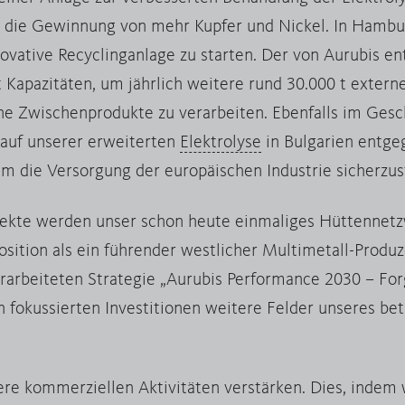
r die Gewinnung von mehr Kupfer und Nickel. In Hambur
ovative Recyclinganlage zu starten. Der von Aurubis ent
t Kapazitäten, um jährlich weitere rund 30.000 t extern
e Zwischenprodukte zu verarbeiten. Ebenfalls im Gesc
auf unserer erweiterten
Elektrolyse
in Bulgarien entge
um die Versorgung der europäischen Industrie sicherzus
ojekte werden unser schon heute einmaliges Hüttennet
Position als ein führender westlicher Multimetall-Produ
erarbeiteten Strategie „Aurubis Performance 2030 – Forg
en fokussierten Investitionen weitere Felder unseres be
ere kommerziellen Aktivitäten verstärken. Dies, indem 