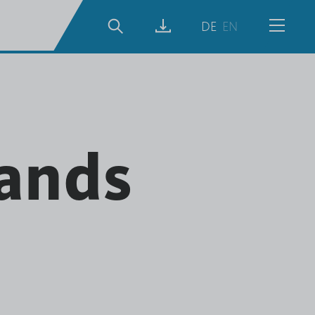
Suche
DE
EN
Menü
ftsbericht
022/23
tands