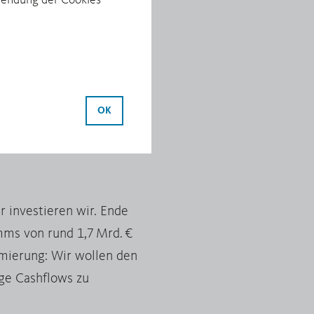
rwendung der Cookies
O CSP)
lb investieren wir mit
cklung unserer
OK
enten wie Feedback,
Sicherheit und das
r investieren wir. Ende
mms von rund 1,7 Mrd. €
imierung: Wir wollen den
ige Cashflows zu