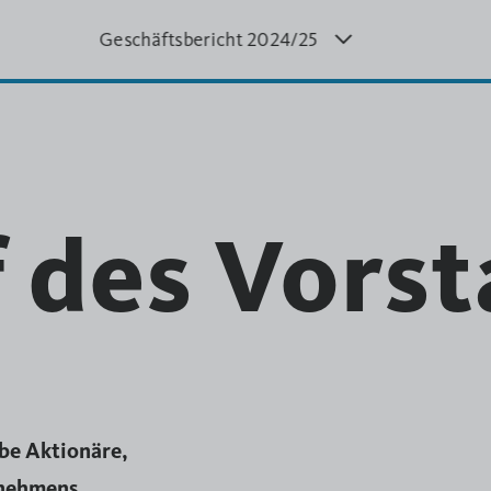
Geschäftsbericht 20
24/25
Geschäftsbericht
Geschä
5
2023/24
2
f des Vors
ebe Aktionäre,
rnehmens,