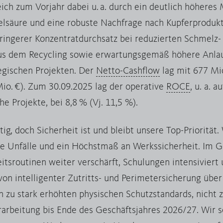
ch zum Vorjahr dabei u. a. durch ein deutlich höheres M
elsäure und eine robuste Nachfrage nach Kupferprodukt
geringerer Konzentratdurchsatz bei reduzierten Schmelz-
aus dem Recycling sowie erwartungsgemäß höhere Anla
egischen Projekten. Der
Netto-Cashflow
lag mit 677 Mi
Mio. €). Zum 30.09.2025 lag der operative
ROCE
, u. a. 
he Projekte, bei 8,8 % (Vj. 11,5 %).
tig, doch Sicherheit ist und bleibt unsere Top-Priorität.
gte Unfälle und ein Höchstmaß an Werkssicherheit. Im 
itsroutinen weiter verschärft, Schulungen intensiviert
n intelligenter Zutritts- und Perimetersicherung über
n zu stark erhöhten physischen Schutzstandards, nicht 
rarbeitung bis Ende des Geschäftsjahres 2026/27. Wir 