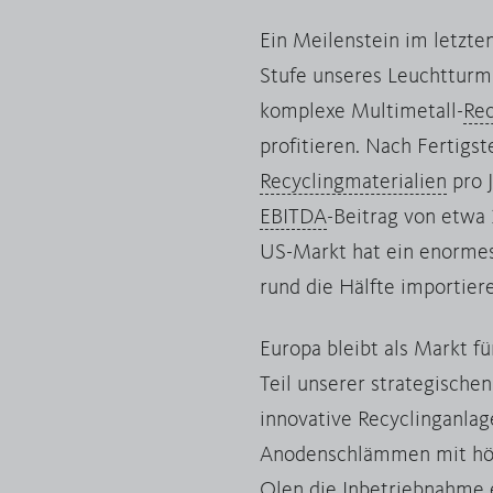
Ein Meilenstein im letzte
Stufe unseres Leuchtturm
komplexe Multimetall-
Rec
profitieren. Nach Fertigs
Recyclingmaterialien
pro J
EBITDA
-Beitrag von etwa 
US-Markt hat ein enormes 
rund die Hälfte importier
Europa bleibt als Markt fü
Teil unserer strategische
innovative Recyclinganlag
Anodenschlämmen mit höc
Olen die Inbetriebnahme e