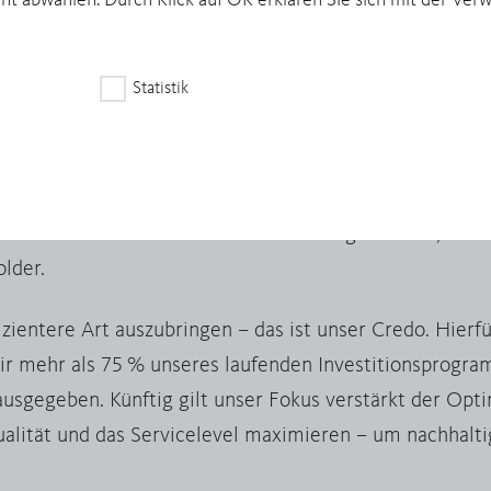
cht abwählen. Durch Klick auf OK erklären Sie sich mit der Ve
FO), Inge Hofkens (COO MMR), Dr. Toralf Haag (CEO), Tim Kurth (CO
Statistik
nd Mitarbeiter sind unser wertvollstes Element. Desha
„Power for Performance“ viel Energie in die Weiterentwi
u einer klaren Leistungsorientierung gepaart mit Elem
er Fehlerkultur. Wir stärken so die Organisation, die 
lder.
zientere Art auszubringen – das ist unser Credo. Hierfü
r mehr als 75 % unseres laufenden Investitionsprogra
 ausgegeben. Künftig gilt unser Fokus verstärkt der Opt
ualität und das Servicelevel maximieren – um nachhalt